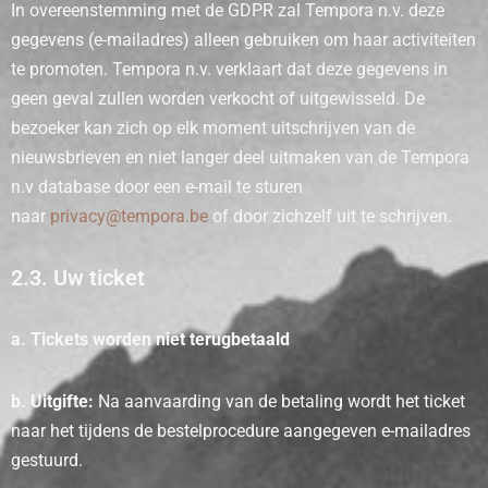
In overeenstemming met de GDPR zal Tempora n.v. deze
gegevens (e-mailadres) alleen gebruiken om haar activiteiten
te promoten. Tempora n.v. verklaart dat deze gegevens in
geen geval zullen worden verkocht of uitgewisseld. De
bezoeker kan zich op elk moment uitschrijven van de
nieuwsbrieven en niet langer deel uitmaken van de Tempora
n.v database door een e-mail te sturen
naar
privacy@tempora.be
of door zichzelf uit te schrijven.
2.3. Uw ticket
a. Tickets worden niet terugbetaald
b. Uitgifte:
Na aanvaarding van de betaling wordt het ticket
naar het tijdens de bestelprocedure aangegeven e-mailadres
gestuurd.