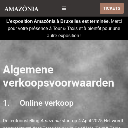
TICKETS
Aller
L’exposition Amazônia à Bruxelles est terminée.
Merci
au
pour votre présence à Tour & Taxis et à bientôt pour une
contenu
autre exposition !
Algemene
verkoopsvoorwaarden
1. Online verkoop
De tentoonstelling
Amazônia
start op 4 April 2025.Het wordt