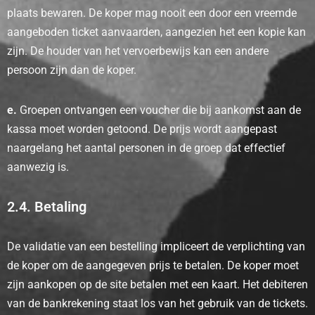
plaats bewaren. De koper mag nooit een door een vreemde
aangeboden ticket aanvaarden, aangezien het een kopie kan
zijn. De houder van het vervoerbewijs kan een andere
persoon zijn dan de koper.
e.
Groepen ontvangen een voucher die bij aankomst aan de
kassa moet worden getoond. De prijs wordt aangepast
naargelang het aantal personen in de groep dat effectief
aanwezig is.
2.4. Betaling
De validatie van een bestelling impliceert de verplichting van
de koper om de aangegeven prijs te betalen. De koper moet
zijn aankopen op de site betalen met een kaart. Het debiteren
van de bankrekening staat los van het gebruik van de tickets.