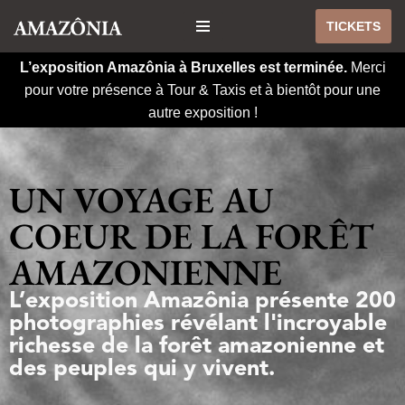
TICKETS
Aller
L’exposition Amazônia à Bruxelles est terminée.
Merci
au
pour votre présence à Tour & Taxis et à bientôt pour une
contenu
autre exposition !
UN VOYAGE AU
COEUR DE LA FORÊT
AMAZONIENNE
L’exposition Amazônia présente 200
photographies révélant l'incroyable
richesse de la forêt amazonienne et
des peuples qui y vivent.